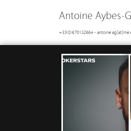
Antoine Aybes-Gi
+33(0)670132664 - antoine.ag[at]me