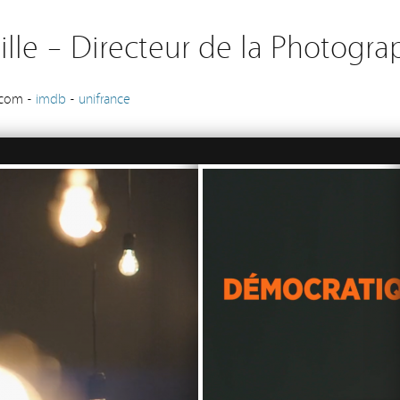
lle – Directeur de la Photogra
.com -
imdb
-
unifrance